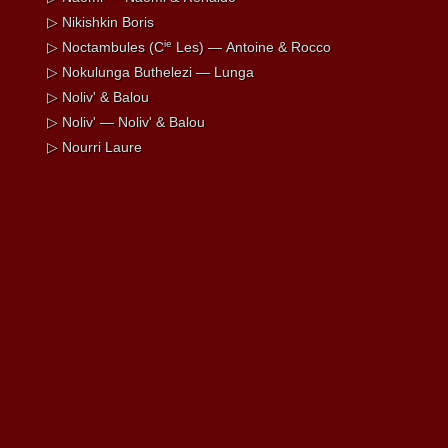
▷ Nikishkin Boris
ie
▷ Noctambules (C
Les) — Antoine & Rocco
▷ Nokulunga Buthelezi — Lunga
▷ Noliv' & Balou
▷ Noliv' — Noliv' & Balou
▷ Nourri Laure