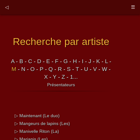
◁
☰
Recherche par artiste
A
-
B
-
C
-
D
-
E
-
F
-
G
-
H
-
I
-
J
-
K
-
L
-
M
-
N
-
O
-
P
-
Q
-
R
-
S
-
T
-
U
-
V
-
W
-
X
-
Y
-
Z
-
1...
Présentateurs
▷ Maintenant (Le duo)
▷ Mangeurs de lapins (Les)
▷ Manivelle Riton (La)
▷ Marianis (Les)