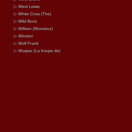
▷ West Lewie
▷ White Crow (The)
▷ Wild Boris
▷ William (Monsieur)
▷ Winston
▷ Wolf Frank
▷ Wuqiao (La troupe de)