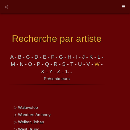
◁
☰
Recherche par artiste
A
-
B
-
C
-
D
-
E
-
F
-
G
-
H
-
I
-
J
-
K
-
L
-
M
-
N
-
O
-
P
-
Q
-
R
-
S
-
T
-
U
-
V
-
W
-
X
-
Y
-
Z
-
1...
Présentateurs
▷ Walawofoo
▷ Wanders Anthony
▷ Wellton Johan
▷ West Bruno