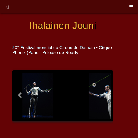
◁
☰
Ihalainen Jouni
e
30
Festival mondial du Cirque de Demain • Cirque
Phenix (Paris - Pelouse de Reuilly)
Previous
Next