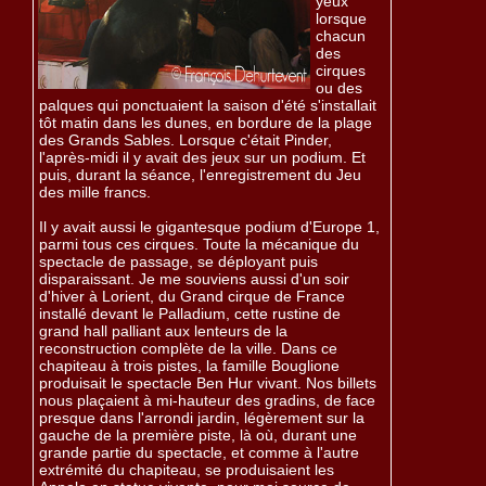
yeux
lorsque
chacun
des
cirques
ou des
palques qui ponctuaient la saison d'été s'installait
tôt matin dans les dunes, en bordure de la plage
des Grands Sables. Lorsque c'était Pinder,
l'après-midi il y avait des jeux sur un podium. Et
puis, durant la séance, l'enregistrement du Jeu
des mille francs.
Il y avait aussi le gigantesque podium d'Europe 1,
parmi tous ces cirques. Toute la mécanique du
spectacle de passage, se déployant puis
disparaissant. Je me souviens aussi d'un soir
d'hiver à Lorient, du Grand cirque de France
installé devant le Palladium, cette rustine de
grand hall palliant aux lenteurs de la
reconstruction complète de la ville. Dans ce
chapiteau à trois pistes, la famille Bouglione
produisait le spectacle Ben Hur vivant. Nos billets
nous plaçaient à mi-hauteur des gradins, de face
presque dans l'arrondi jardin, légèrement sur la
gauche de la première piste, là où, durant une
grande partie du spectacle, et comme à l'autre
extrémité du chapiteau, se produisaient les