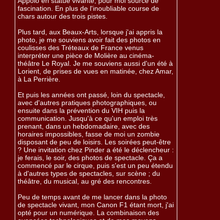
Appolo en statue vivante, pour moi source de
fascination. En plus de l'inoubliable course de
chars autour des trois pistes.
Plus tard, aux Beaux-Arts, lorsque j'ai appris la
photo, je me souviens avoir fait des photos en
coulisses des Tréteaux de France venus
interpréter une pièce de Molière au cinéma-
théâtre Le Royal. Je me souviens aussi d'un été à
Lorient, de prises de vues en matinée, chez Amar,
à La Perrière.
Et puis les années ont passé, loin du spectacle,
avec d'autres pratiques photographiques, ou
ensuite dans la prévention du VIH puis la
communication. Jusqu'à ce qu'un emploi très
prenant, dans un hebdomadaire, avec des
horaires impossibles, fasse de moi un zombie
disposant de peu de loisirs. Les soirées peut-être
? Une invitation chez Pinder a été le déclencheur :
je ferais, le soir, des photos de spectacle. Ça a
commencé par le cirque, puis s'est un peu étendu
à d'autres types de spectacles, sur scène ; du
théâtre, du musical, au gré des rencontres.
Peu de temps avant de me lancer dans la photo
de spectacle vivant, mon Canon F1 étant mort, j'ai
opté pour un numérique. La combinaison des