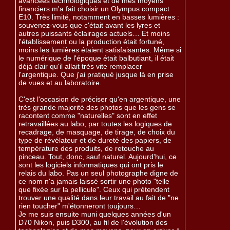
avancées technologiques et de mes moyens
financiers m'a fait choisir un Olympus compact
E10. Très limité, notamment en basses lumières :
souvenez-vous que c'était avant les lyres et
autres puissants éclairages actuels… Et moins
l'établissement ou la production était fortuné,
moins les lumières étaient satisfaisantes. Même si
le numérique de l'époque était balbutiant, il était
déjà clair qu'il allait très vite remplacer
l'argentique. Que j'ai pratiqué jusque là en prise
de vues et au laboratoire.
C'est l'occasion de préciser qu'en argentique, une
très grande majorité des photos que les gens se
racontent comme "naturelles" sont en effet
retravaillées au labo, par toutes les logiques de
recadrage, de masquage, de tirage, de choix du
type de révélateur et de dureté des papiers, de
température des produits, de retouche au
pinceau. Tout, donc, sauf naturel. Aujourd'hui, ce
sont les logiciels informatiques qui ont pris le
relais du labo. Pas un seul photographe digne de
ce nom n'a jamais laissé sortir une photo "telle
que fixée sur la pellicule". Ceux qui prétendent
trouver une qualité dans leur travail au fait de "ne
rien toucher" m'étonneront toujours…
Je me suis ensuite muni quelques années d'un
D70 Nikon, puis D300, au fil de l'évolution des