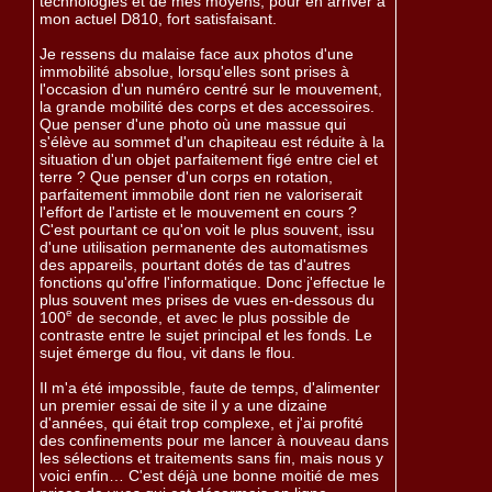
technologies et de mes moyens, pour en arriver à
mon actuel D810, fort satisfaisant.
Je ressens du malaise face aux photos d'une
immobilité absolue, lorsqu'elles sont prises à
l'occasion d'un numéro centré sur le mouvement,
la grande mobilité des corps et des accessoires.
Que penser d'une photo où une massue qui
s'élève au sommet d'un chapiteau est réduite à la
situation d'un objet parfaitement figé entre ciel et
terre ? Que penser d'un corps en rotation,
parfaitement immobile dont rien ne valoriserait
l'effort de l'artiste et le mouvement en cours ?
C'est pourtant ce qu'on voit le plus souvent, issu
d'une utilisation permanente des automatismes
des appareils, pourtant dotés de tas d'autres
fonctions qu'offre l'informatique. Donc j'effectue le
plus souvent mes prises de vues en-dessous du
e
100
de seconde, et avec le plus possible de
contraste entre le sujet principal et les fonds. Le
sujet émerge du flou, vit dans le flou.
Il m'a été impossible, faute de temps, d'alimenter
un premier essai de site il y a une dizaine
d'années, qui était trop complexe, et j'ai profité
des confinements pour me lancer à nouveau dans
les sélections et traitements sans fin, mais nous y
voici enfin… C'est déjà une bonne moitié de mes